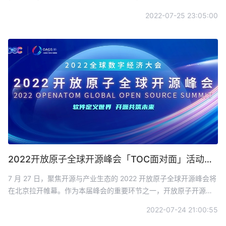
连接、跨平台的数据打通，实现万物互联的道阻且长，而开源是其
2022-07-25 23:05:00
中的关键创新“源动力”。开放原子开源基金会是致力于推动全球开源
事业发展的非营利机构，是开源项目的孵化器、连接器和倍增器，
连接“政、产、学、研、创、投”等各界资源，共建开源生态。
2022开放原子全球开源峰会「TOC面对面」活动将在北京举行
7 月 27 日，聚焦开源与产业生态的 2022 开放原子全球开源峰会将
在北京拉开帷幕。作为本届峰会的重要环节之一，开放原子开源基
金会「TOC 面对面」活动也将同期举行。届时，开放原子开源基金
2022-07-24 21:00:55
会 TOC 成员将齐聚一堂，就 TOC 核心职能、开源技术趋势、开源