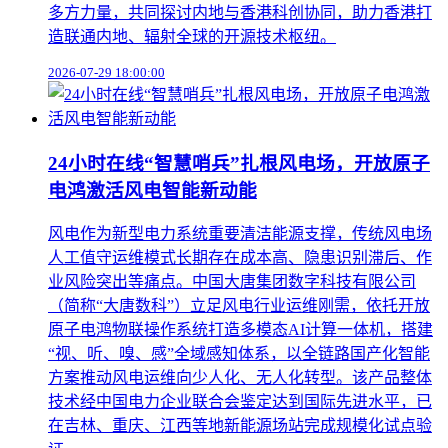
多方力量，共同探讨内地与香港科创协同，助力香港打
造联通内地、辐射全球的开源技术枢纽。
2026-07-29 18:00:00
24小时在线“智慧哨兵”扎根风电场，开放原子
电鸿激活风电智能新动能
风电作为新型电力系统重要清洁能源支撑，传统风电场
人工值守运维模式长期存在成本高、隐患识别滞后、作
业风险突出等痛点。中国大唐集团数字科技有限公司
（简称“大唐数科”）立足风电行业运维刚需，依托开放
原子电鸿物联操作系统打造多模态AI计算一体机，搭建
“视、听、嗅、感”全域感知体系，以全链路国产化智能
方案推动风电运维向少人化、无人化转型。该产品整体
技术经中国电力企业联合会鉴定达到国际先进水平，已
在吉林、重庆、江西等地新能源场站完成规模化试点验