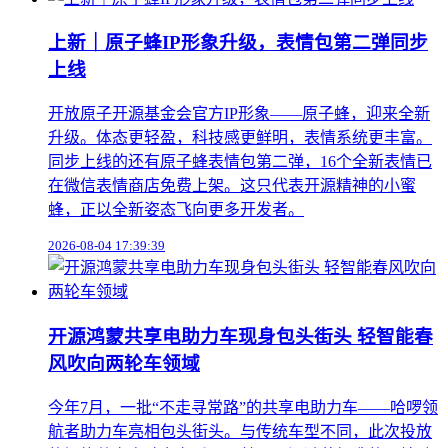
上新｜原子蜂IP形象升级，表情包第二弹同步
上线
开放原子开源基金会官方IP形象——原子蜂，迎来全新
升级。体态更轻盈，科技感更鲜明，表情系统更丰富。
同步上线的还有原子蜂表情包第二弹，16个全新表情已
在微信表情商店免费上架。这只代表开源精神的小蜜
蜂，正以全新姿态飞向更多开发者。
2026-08-04 17:39:39
开源鸿蒙共享电助力车现身包头街头 轻智能春
风吹向两轮车领域
今年7月，一批“不走寻常路”的共享电助力车——哈啰领
航者助力车亮相包头街头。与传统车型不同，此次投放