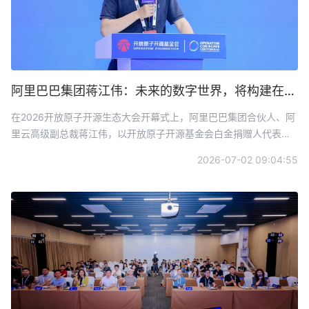
阿里巴巴集团蒋江伟：未来的数字世界，将构建在开源之上
在2026开放原子开源生态大会开幕式上，阿里巴巴集团合伙人、阿
里云高级副总裁蒋江伟，以开放原子开源基金会白金捐赠人代表身
份发表主题演讲。他以阿里巴巴在开源领域十余年的实践为蓝本，
2026-07-02 09:04:55
阐述了一个核心判断：未来的数字世界，将构建在开源之上。