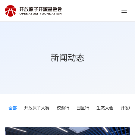
新闻动态
全部
开放原子大赛
校源行
园区行
生态大会
开发者