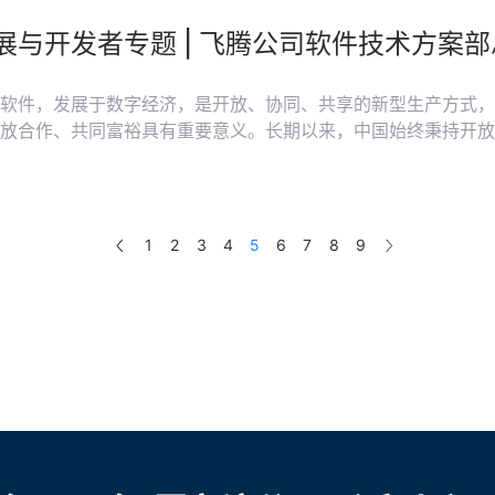
科技企业负责人和专家撰写署名文章，分享对开源技术和开发者
软件，发展于数字经济，是开放、协同、共享的新型生产方式，
放合作、共同富裕具有重要意义。长期以来，中国始终秉持开放
本构建了规模大、体系全、竞争力较强的产业体系，为开源发展提供了
发者在开源技术领域的贡献和创新，帮助更多人更充分了解开源
会与中国电子报重磅推出“开源发展与开发者”专题报道，邀请
源项目、头部科技企业负责人和专家撰写署名文章，分享对开源
1
2
3
4
5
6
7
8
9