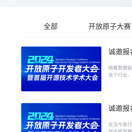
全部
开放原子大赛
诚邀报
随着数据驱
各个行业，
诚邀报
在当今各行
提出极高要