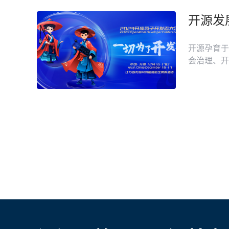
项目、头部
开源孕育于
会治理、开
供应链，基
宣传中国开
子开源基金
下的重点开