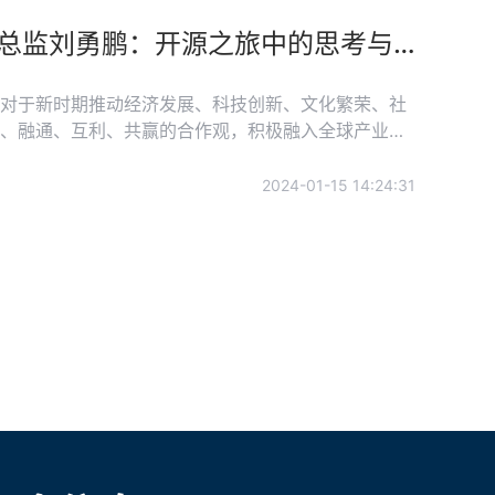
的见解和实践经验。
开源发展与开发者专题 | 飞腾公司软件技术方案部总监刘勇鹏：开源之旅中的思考与实践
对于新时期推动经济发展、科技创新、文化繁荣、社
、融通、互利、共赢的合作观，积极融入全球产业链
土壤、积蓄了能量、创造了条件。 为了更好地
和开发者对中国技术创新发展的贡献和意义。开放原
2024-01-15 14:24:31
开放原子开源基金会理事长、两院院士，以及基金会旗
技术和开发者的见解和实践经验。