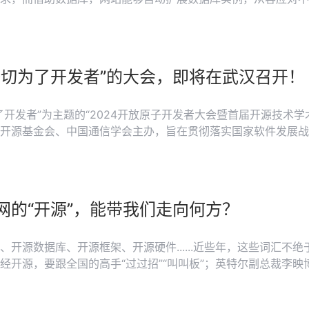
此外，使用数据库服务进行自动数据备份，能有效提升数据的安
交易的高效和安全......
一切为了开发者”的大会，即将在武汉召开！
了开发者”为主题的“2024开放原子开发者大会暨首届开源技术学
开源基金会、中国通信学会主办，旨在贯彻落实国家软件发展战
网的“开源”，能带我们走向何方？
、开源数据库、开源框架、开源硬件......近些年，这些词汇
经开源，要跟全国的高手“过过招”“叫叫板”；英特尔副总裁李映
认为开源是软件生态开拓进取的原动力。