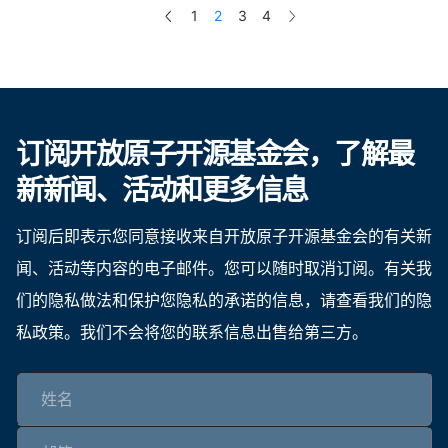
1
2
3
4
研究院软件应用与服务研究中心主任王志鹏、开放原子开源基金会
秘书长助理李博共同启动本次捐赠。
订阅开放原子开源基金会，了解最
新新闻、活动和更多信息
订阅后即表示您同意接收来自开放原子开源基金会的有关新
闻、活动等内容的电子邮件。您可以随时取消订阅。有关我
们的隐私做法和保护您隐私的承诺的信息，请查看我们的隐
私政策。我们不会将您的联系信息出售给第三方。