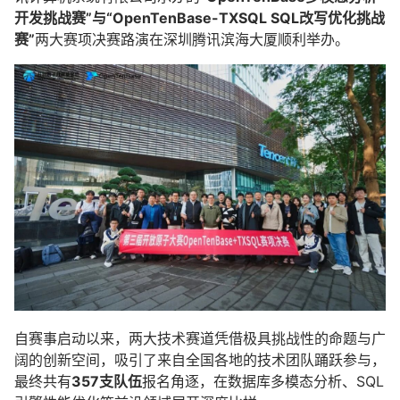
开发挑战赛”与“OpenTenBase-TXSQL SQL改写优化挑战
赛”
两大赛项决赛路演在深圳腾讯滨海大厦顺利举办。
自赛事启动以来，两大技术赛道凭借极具挑战性的命题与广
阔的创新空间，吸引了来自全国各地的技术团队踊跃参与，
最终共有
357支队伍
报名角逐，在数据库多模态分析、SQL