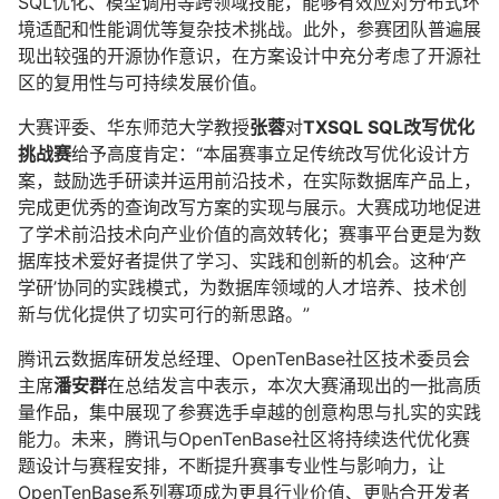
SQL优化、模型调用等跨领域技能，能够有效应对分布式环
境适配和性能调优等复杂技术挑战。此外，参赛团队普遍展
现出较强的开源协作意识，在方案设计中充分考虑了开源社
区的复用性与可持续发展价值。
大赛评委、华东师范大学教授
张蓉
对
TXSQL SQL改写优化
挑战赛
给予高度肯定：“本届赛事立足传统改写优化设计方
案，鼓励选手研读并运用前沿技术，在实际数据库产品上，
完成更优秀的查询改写方案的实现与展示。大赛成功地促进
了学术前沿技术向产业价值的高效转化；赛事平台更是为数
据库技术爱好者提供了学习、实践和创新的机会。这种‘产
学研’协同的实践模式，为数据库领域的人才培养、技术创
新与优化提供了切实可行的新思路。”
腾讯云数据库研发总经理、OpenTenBase社区技术委员会
主席
潘安群
在总结发言中表示，本次大赛涌现出的一批高质
量作品，集中展现了参赛选手卓越的创意构思与扎实的实践
能力。未来，腾讯与OpenTenBase社区将持续迭代优化赛
题设计与赛程安排，不断提升赛事专业性与影响力，让
OpenTenBase系列赛项成为更具行业价值、更贴合开发者