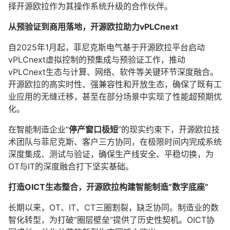
择开源欧拉作为其操作系统升级的合作伙伴。
从预验证到商用落地，开源欧拉助力vPLCnext
自2025年1月起，菲尼克斯电气基于开源欧拉平台启动
vPLCnext虚拟控制的预集成与预验证工作，推动
vPLCnext生态与计算、网络、软件等关键环节深度融合。
开源欧拉的高实时性、强兼容性和开放生态，确保了既有工
业应用的无缝迁移，甚至在部分场景中实现了性能超预期优
化。
在智能制造企业“
停产窗口极短
”的现实约束下，开源欧拉技
术团队与菲尼克斯、客户三方协同，在极限时间内完成系统
深度集成、测试与验证，确保生产线安全、平稳切换，为
OT与IT的深度融合打下坚实基础。
打造OICT生态整合，开源欧拉构建智能制造“数字底座”
长期以来，OT、IT、CT三圈割裂，缺乏协同。制造业的数
智化转型，为打破“圈层壁垒”提供了历史性契机。OICT协