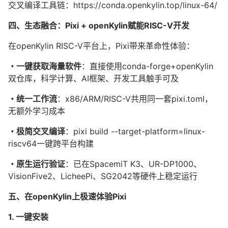
交叉编译工具链：https://conda.openkylin.top/linux-64/
四、生态融合：Pixi + openKylin赋能RISC-V开发
在openKylin RISC-V平台上，Pixi带来革命性体验：
・一键获取海量软件
：直接使用conda-forge+openKylin
双仓库，科学计算、AI框架、开发工具触手可及
・统一工作流
：x86/ARM/RISC-V共用同一套pixi.toml，
无额外学习成本
・极简交叉编译
：pixi build --target-platform=linux-
riscv64一键跨平台构建
・原生运行验证
：已在SpacemiT K3、UR-DP1000、
VisionFive2、LicheePi、SG2042等硬件上稳定运行
五、在openKylin上极速体验Pixi
1. 一键安装