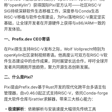
称“openKylin”）获得国际Pixi官方认可——社区RISC-V
SIG持续深耕软件生态移植工作，深度参与Conda生态
RISC-V移植与软件仓库建设，为Pixi落地RISC-V奠定坚实
基础，让全球开发者在
开源硬件
上获得与x86/ARM一致的
开发体验。
一、Prefix.dev CEO寄语
在Pixi原生支持RISC-V发布之际，Wolf Vollprecht特别为
openKylin
社区录制视频寄语。他高度认可双方在RISC-V软
件生态建设中的合作成果，同时展望长远合作，呼吁全球开
发者共同拥抱开放趋势，聚力开源生态创新发展。
二、什么是Pixi？
Pixi是由Prefix.dev基于Rust开发的现代化跨平台多语言包
管理器，自v0.46.0起正式支持RISC-V，依托Conda-forge
庞大软件仓库与rattler求解器，带来三大核心能力：
・极速解析
：依赖解析与安装速度大幅领先传统工具