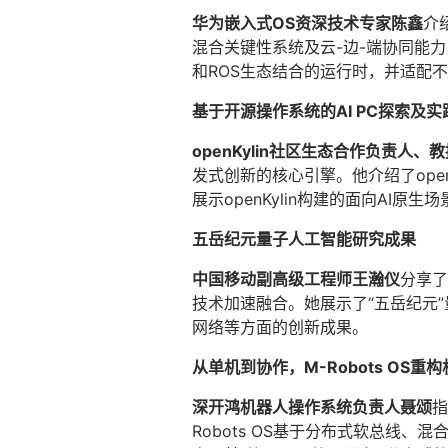
华为嵌入式OS资深技术专家陈鑫
介
混合关键性系统及云-边-端协同能力
和ROS生态结合的运行时，并适配
基于开源操作系统的AI PC探索及实
openKylin社区生态合作负责人
发式创新的核心引擎。他介绍了open
展示openKylin构建的面向AI原
五岳纪元量子人工智能研究成果
中国移动副高级工程师王瀚仪
分享了
技术加速融合。她展示了“五岳纪元”
网络等方面的创新成果。
从单机到协作，M-Robots OS
深开鸿机器人操作系统负责人聂颂
指
Robots OS基于分布式软总线