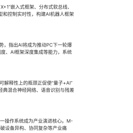
“1+X+1”嵌入式框架、分布式软总线、
模型和控制实时性，构建AI机器人框架
，指出AI将成为推动PC下一轮爆
一调度、AI框架深度集成等能力，系统
解释性上的瓶颈正促使“量子+AI”
量子经典混合神经网络、语音识别与残差
一操作系统成为产业演进核心。M-
，突破设备异构、协同复杂等产业痛