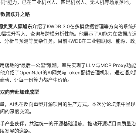
式协同”能力，已在工业机器人、四足机器人、无人机等场景落地。
的数智跃升之路
开源负责人郭旭东
介绍了KWDB 3.0在多模数据管理等方向的系
大幅提升写入、查询与跨模分析性能。他展示了AI能力在数据库
维、分析与预测等复杂任务。目前KWDB在工业物联网、能源、
应用落地的“最后一公里”难题，率先实现了LLM与MCP Prox
绍了OpenNJet的AI网关与Token配额管理机制，通过语义
序流动，让每一份算力都产生价值。
的双向奔赴加速成型
力量，AI也在反向重塑开源项目的生产方式。本次分论坛集中呈现
间的深度交流。
手产业伙伴，共建统一的开源基础设施、推动开源项目高质量治
持续发展的道路。