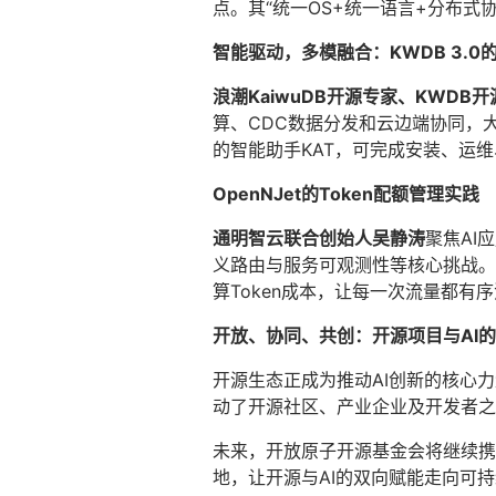
点。其“统一OS+统一语言+分布
智能驱动，多模融合：KWDB 3.0
浪潮KaiwuDB开源专家、KWDB
算、CDC数据分发和云边端协同，
的智能助手KAT，可完成安装、运
OpenNJet的Token配额管理实践
通明智云联合创始人吴静涛
聚焦AI
义路由与服务可观测性等核心挑战。他介
算Token成本，让每一次流量都有
开放、协同、共创：开源项目与AI
开源生态正成为推动AI创新的核心
动了开源社区、产业企业及开发者之
未来，开放原子开源基金会将继续携
地，让开源与AI的双向赋能走向可