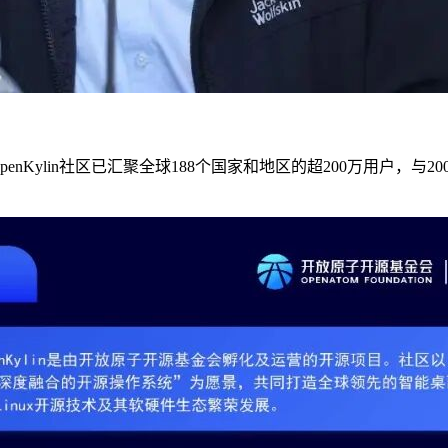
nKylin社区已汇聚全球188个国家和地区的超200万用户，与2