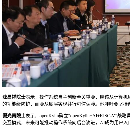
沈昌祥院士
表示，操作系统自主创新至关重要，应该从计算机
的功能级防护，而要从底层实现并行可信保障。他呼吁要坚持
倪光南院士
表示，openKylin确立“openKylin+AI+
交互模式，未来可能推动操作系统向后台演进，AI成为用户入口。