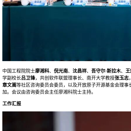
中国工程院院士
廖湘科
、
倪光南
、
沈昌祥
、
吾守尔·斯拉木
、
王
学副校长
吕卫锋
，共创软件联盟理事长、南开大学教授
张玉志
章文嵩
等社区咨询委员会委员，以及开放原子开源基金会理事
加。会议由咨询委员会主任廖湘科院士主持。
工作汇报