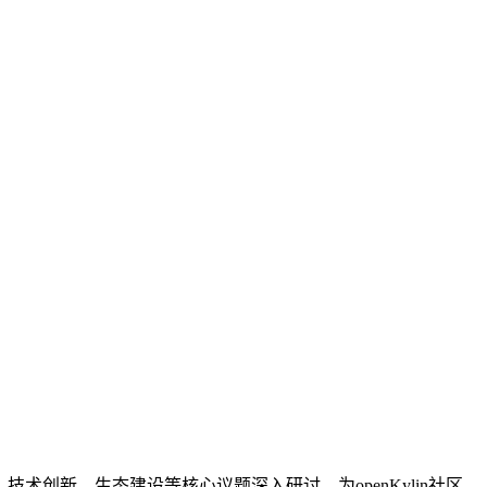
展规划、技术创新、生态建设等核心议题深入研讨，为openKylin社区