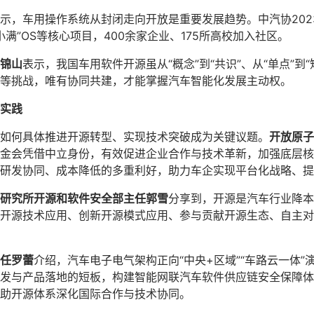
示，车用操作系统从封闭走向开放是重要发展趋势。中汽协202
小满”OS等核心项目，400余家企业、175所高校加入社区。
锦山
表示，我国车用软件开源虽从“概念”到“共识”、从“单点”到
等挑战，唯有协同共建，才能掌握汽车智能化发展主动权。
实践
如何具体推进开源转型、实现技术突破成为关键议题。
开放原子
金会凭借中立身份，有效促进企业合作与技术革新，加强底层核
研发协同、成本降低的多重利好，助力车企实现平台化战略、提
研究所开源和软件安全部主任郭雪
分享到，开源是汽车行业降本
开源技术应用、创新开源模式应用、参与贡献开源生态、自主对
任罗蕾
介绍，汽车电子电气架构正向“中央+区域”“车路云一体
发与产品落地的短板，构建智能网联汽车软件供应链安全保障体
助开源体系深化国际合作与技术协同。