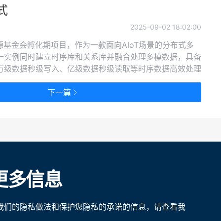
式
2025-09-02 18:02:00
源基金会孵化期项目，作为一款面向AIoT场景的分布式多
一实例同时建立时序库和关系库并融合处理多模数据，具备
万级数据秒级写入、亿级数据秒级读取等时序数据高效处理
、高可用、易运维等特点；广泛应用于物联网、能源电力、
开源社区（https://kwdb.atomgit.com）是基于开
下一篇
简称“专区”）打造的开源社区。
更多信息
我们的隐私做法和保护您隐私的承诺的信息，请查看我