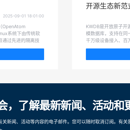
开源生态新范
2025-09-01 18:01:00
penAtom
KWDB是开放原子开
inux系统下由传统软
模数据库，支持在同
目通过先进的隔离技
千万级设备接入、百
发的应用兼容性问题，
能力，具有稳定安全
降低维护成本、加强数
交通车联网等场景。KWDB
荣、安全和高效的
放原子开源运营专区（
会，了解最新新闻、活动和
有关新闻、活动等内容的电子邮件。您可以随时取消订阅。有关