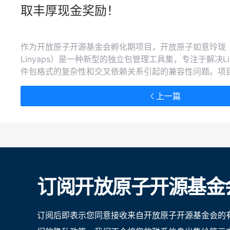
取丰厚现金奖励！
作为开放原子开源基金会孵化期项目，开放原子如意玲珑（O
Linyaps）是一种新型的独立包管理工具集，专注于解决L
件包格式的复杂性和交叉依赖关系引起的兼容性问题。项
术，将应用与系统完全解耦，从根本上解决因环境变化引
实现“一个架构，一次构建”，致力于简化软件开发流程、
上一篇
据安全，促进技术与平台间的协同合作，构建一个更加繁
Linux软件生态环境。
订阅开放原子开源基金
订阅后即表示您同意接收来自开放原子开源基金会的