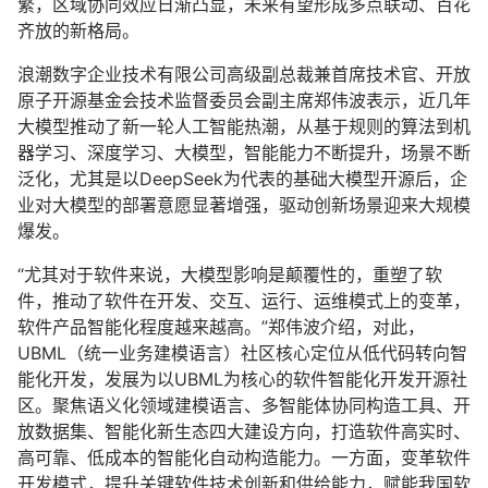
繁，区域协同效应日渐凸显，未来有望形成多点联动、百花
齐放的新格局。
浪潮数字企业技术有限公司高级副总裁兼首席技术官、开放
原子开源基金会技术监督委员会副主席郑伟波表示，近几年
大模型推动了新一轮人工智能热潮，从基于规则的算法到机
器学习、深度学习、大模型，智能能力不断提升，场景不断
泛化，尤其是以DeepSeek为代表的基础大模型开源后，企
业对大模型的部署意愿显著增强，驱动创新场景迎来大规模
爆发。
“尤其对于软件来说，大模型影响是颠覆性的，重塑了软
件，推动了软件在开发、交互、运行、运维模式上的变革，
软件产品智能化程度越来越高。”郑伟波介绍，对此，
UBML（统一业务建模语言）社区核心定位从低代码转向智
能化开发，发展为以UBML为核心的软件智能化开发开源社
区。聚焦语义化领域建模语言、多智能体协同构造工具、开
放数据集、智能化新生态四大建设方向，打造软件高实时、
高可靠、低成本的智能化自动构造能力。一方面，变革软件
开发模式，提升关键软件技术创新和供给能力，赋能我国软