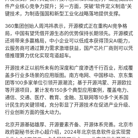
件产业核心竞争力提升；另一方面，突破“软件定义制造”关
键技术，为制造强国和新型工业化战略落地提供支撑。
360集团创始人周鸿祎表示，开源模式正在重构AI竞争格
局，中国有望凭借开源生态的优势保持长期领先。开源模式
还将带来多赢格局，中小企业可以低成本获得顶尖AI能力，
云服务商可通过算力需求激增获益，国产芯片厂商则可以凭
借推理算力优化实现弯道超车。
开源技术正以前所未有的深度和广度渗透千行百业，形成覆
盖多行业多场景的应用版图。南方电网、中国移动、京东集
团等100多家单位引领开源潮流；基于开源鸿蒙、开源欧拉
等开源项目，累计发布150多个典型应用案例，覆盖电力、
通信、交通、医疗、教育、金融、互联网等10多个关系国
计民生的关键领域，充分彰显了开源技术在促进产业升级、
行业创新方面的强大动力。
北京开源基础雄厚、开源要素齐备、开源体系完善。北京市
政府副秘书长许心超介绍，2024年北京信息软件业实现营