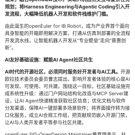
规划；将Harness Engineering与
Agentic Coding
引入开
发流程，大幅降低机器人开发和软件栈维护门槛。
由此诞生的openEuler for IB Robot，成为产业界首个面向
具身智能的开箱即用解决方案，打通从仿真到部署的全流程
开发流水线，让智能机器人开发从“专业壁垒”走向“普惠创
新”。
AI友好基础设施：赋能
AI Agent
社区共生
AI时代的开源社区，必须同时服务好开发者与AI工具。
开源
欧拉技术委员会委员曹志提出，影响开发者体验的核心是AI
可发现、可使用、可共建。围绕这一目标，社区基础设施完
成系统性升级：通过门户网站结构化改造与MCP Server建
设，让AI Agent快速精准获取社区信息；优化文档与软件
分发渠道，保障AI一键部署多场景软件；将界面操作转为接
口化服务，成立AI合规工作组，把贡献规范嵌入开源门禁，
让AI与人类开发者平等参与社区共建。
openEuler SIG-OpenDesign Maintainer黄夏璐表示，社