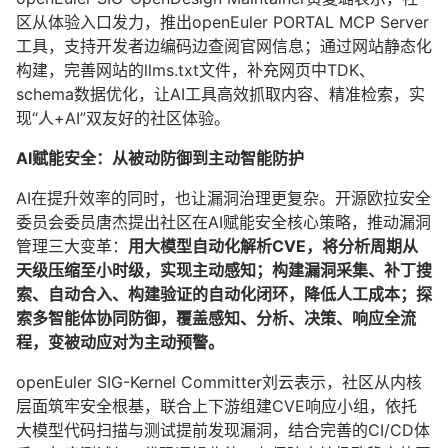
区从体验入口发力，推出openEuler PORTAL MCP Server
工具，支持开发者边编码边查阅官网信息；通过网站静态化
构建，完善网站的llms.txt文件，补充网页中TDK、
schema数据优化，让AI工具高效抓取内容、精准检索，实
现“人+AI”双友好的社区体验。
AI赋能安全：从被动防御到主动智能防护
AI在提升效率的同时，也让漏洞治理更复杂。开源欧拉安全
委员会委员唐杰提出社区在AI赋能安全核心策略，推动漏洞
管理三大变革：
用大模型自动化解析CVE，将分析周期从
天级压缩至小时级，实现主动感知；构建漏洞采集、补丁搜
索、自动合入、构建验证的自动化闭环，降低人工成本；探
索多智能体协同防御，覆盖感知、分析、决策、响应全流
程，变被动应对为主动预警。
openEuler SIG-Kernel Committer刘云表示，社区从内核
层面筑牢安全根基，联合上下游组建CVE响应小组，依托
大模型代码扫描与测试提前发现漏洞，结合完善的CI/CD体