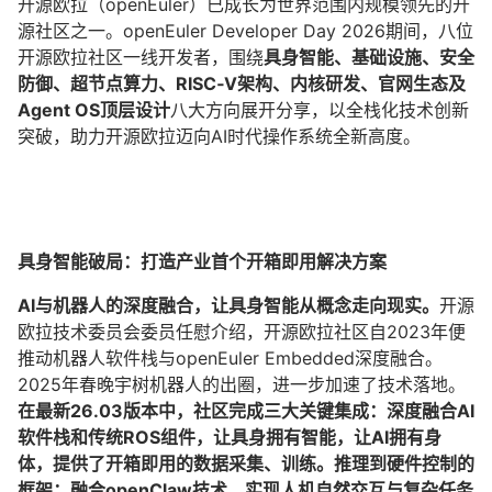
开源欧拉（openEuler）已成长为世界范围内规模领先的开
源社区之一。openEuler Developer Day 2026期间，八位
开源欧拉社区一线开发者，围绕
具身智能、基础设施、安全
防御、超节点算力、RISC‑V架构、内核研发、官网生态及
Agent OS顶层设计
八大方向展开分享，以全栈化技术创新
突破，助力开源欧拉迈向AI时代操作系统全新高度。
具身智能破局：打造产业首个开箱即用解决方案
AI与机器人的深度融合，让具身智能从概念走向现实。
开源
欧拉技术委员会委员任慰介绍，开源欧拉社区自2023年便
推动机器人软件栈与openEuler Embedded深度融合。
2025年春晚
宇树机器人
的出圈，进一步加速了技术落地。
在最新26.03版本中，社区完成三大关键集成：深度融合AI
软件栈和传统ROS组件，让具身拥有智能，让AI拥有身
体，提供了开箱即用的数据采集、训练。推理到硬件控制的
框架；融合
openClaw技术
，实现人机自然交互与复杂任务