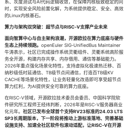
系、灰度测试与AI代码逻辑收敛，在保障内核极致稳定的同
时，实现安全风险前置化解，为系统提供稳定、安全、高效
的Linux内核基石。
算力与架构双突破：超节点与RISC‑V支撑产业未来
面向智算中心与自主架构浪潮，开源欧拉在算力底座与硬件
生态上持续领跑。
openEuler SIG‑UnifiedBus Maintainer
牛涛表示，社区已完成操作系统灵衢组件、灵衢系统高阶服
务全开源，构建内存共享、内存借用、通信等基础能力。
2026年重点强化场景化特性，支持虚拟化极速热迁移、百
纳秒级低时延通信、TB级节点间通信，打造百TB级KV
CACHE等场景化特性，让业务轻量化改造即可享受
超节点
算力
红利，为AI提供安全可靠的算力底座。
在RISC‑V领域，开源欧拉技术委员会委员、中国科学院软
件研究所工程师王经纬判断，2026年是RISC‑V服务器商业
化元年。
社区已发布全球首个支持RV23标准的24.03 LTS
SP3长周期版本，下一阶段将推动上游标准落地、完善基础
设施支持、加速全社区软件包滚动适配，让RISC‑V在开源