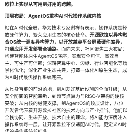
欧拉上实现从可用到好用的跨越。
顶层布局：AgentOS重构AI时代操作系统内核
站在AI时代全局，华为技术专家谢祥有表示，操作系统是释
放硬件算力、繁荣应用生态的核心使命。
开源欧拉以异构融
合OS统一调度异构算力，以开放兼容平台屏蔽硬件差异，
打通应用开发部署全链路。
面向未来，社区聚焦三大布局：
构建智能体原生AgentOS底座，实现安全可信、高效自
主、可生产可信赖；深耕智算中心、边缘、行业智能化等场
景化优化；深化产业生态共建，打造一体化AI原生生态，成
为AI时代最优操作系统底座。
从具身智能的前沿落地，到AI友好基础设施的全面升级；从
安全防御的智能革新，到超节点算力与RISC‑V架构的硬核
突破；从内核的稳健支撑，到AgentOS的顶层设计，八位
开发者代表着开源欧拉社区的技术方向与产业担当。他们以
全栈协同、生态开放、技术自主的理念，将AI能力深度注入
操作系统每一层，让开源欧拉不仅适配AI时代，更定义AI时
代的操作系统新标准。