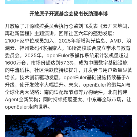
开放原子开源基金会秘书长助理李博
开放原子开源欧拉委员会执行总监刘飞发表《云开天地阔，
再赴新智程》主题演讲，回顾社区六年的蓬勃发展：
2100+家单位成员加入，2025年新增海光信息、AMD、浪
潮云、神州数码4家捐赠人；18所高校联合成立学术与教育
委员会。2025年，openEuler系操作系统累计装机量超过
1600万套，市场份额达到57.3%，成为中国数字基础设施
的中流砥柱。社区活跃度持续提升，开发者与用户数量显著
增长。技术创新驱动发展，openEuler基础设施持续基于AI
升级，使开发效率大幅提升。未来，openEuler将聚焦AI与
全球化两大战略：南向适配超节点等异构硬件，北向构建
Agent全新架构；同时持续拓展亚太、中东等全球市场，让
openEuler走向世界。