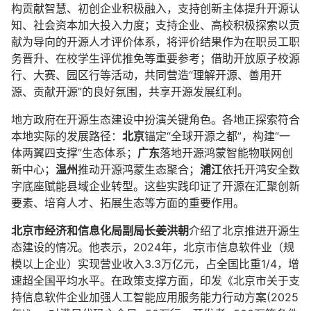
构贡献智慧、初创企业积极融入，支持创新主体提升开源认
知、社会资本加大投入力度；支持企业、高校积极探索以贡
献为导向的开源人才评价体系，将评价结果作为在职员工职
务晋升、在校学生评优推免等重要参考；借助开放原子校源
行、大赛、园区行等活动，共同营造“理解开源、善用开
源、贡献开源”的良好氛围，共享开源发展红利。
地方政府在开源生态建设中扮演关键角色。各地正探索符合
本地实际的发展路径：
北京
锚定“全球开源之都”，构建“一
体两翼四支撑”生态体系；
广东
落地开源鸿蒙智能物联网创
新中心；
温州
推动开源鸿蒙生态聚合；
浦江
依托开鸿安全数
字底座赋能县域企业转型。这些实践印证了开源在汇聚创新
要素、培育人才、拓展生态等方面的重要作用。
北京市经济和信息化局副局长姜洪朝
介绍了北京推进开源生
态建设的情况。他表示，2024年，北京市信息软件业（规
模以上企业）实现营业收入3.3万亿元，占全国比重1/4，增
速超全国平均水平。在政策支撑方面，印发《北京市关于支
持信息软件企业加强人工智能应用服务能力行动方案(2025