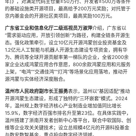
年)》，对满足代码主仓量≥50万行、开发者≥500万等条件
的基础设施类开源项目，最高给予200万元奖励；对托管于
京内基金会的开源社区类项目，最高奖励100万元。
广东省工业和信息化厅二级巡视员万淑萍
介绍，广东省以
“需求驱动应用，开放引领创新”为路径，构建全链条开源生
态。强化政策牵引，设立10亿元开源鸿蒙创业投资基金及
1.2亿元人工智能与机器人开源生态建设专项资金，拥有华
为、腾讯等全球开源贡献率第一梯队的企业，全省2000余
家企业达成鸿蒙应用合作意愿，800余款鸿蒙应用和元服务
上架，“电鸿”“交通佳鸿”“灯鸿”等场景化应用落地，推动开
源鸿蒙与实体经济深度融合。
温州市人民政府副市长王振勇
表示，温州以“基因适配”推动
开源鸿蒙生态建设，形成了独特的“三环嵌套”模式。2024
年，温州规上数字经济核心产业制造业增加值同比增长
15.9%，数字经济百强市排名升至第23位。在具体实践中，
温州搭建了浙南开发者创新中心等平台，联合中软国际、创
维等企业攻关关键技术；设立总规模4亿元的开源科投基金
与数安数智基金，重点投向数字经济领域。