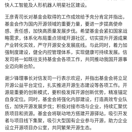
快人工智能及人形机器人明星社区建设。
王彦青司长对基金会取得的工作成效给予充分肯定并指出，
基金会作为国内开源领域的重要力量，要进一步提高使命
感、责任感，加快高质量发展步伐。希望基金会紧扣国家战
略需求，体系化布局重点领域开源社区，切实提升开源成果
产业转化实效，严守开源安全发展底线。与此同时，着力加
强制度建设，健全内控管理体系，实现健康可持续发展。信
发司将一如既往支持基金会各项工作，共同推动我国开源事
业迈向新台阶。
谢少锋理事长对信发司一行表示欢迎，并指出基金会将立足
开源公益平台定位，扎实推进开源生态建设等各项工作。开
源是重要的创新模式，要积极发挥开源创新优势，精准锚定
自身定位。同时，基金会将强化内部建设，打造高效专业队
伍，加快开源发展步伐；积极对接市场与企业，持续汇聚优
质项目和资源。基金会将联动地方搭建
开源驿站
，吸引开发
者与项目线下集聚，吸引大型国有企业参与开源，助力企业
设立开源项目办公室，共同繁荣开源生态。