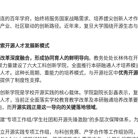
连的百年学府，始终将服务国家战略需求、培养拔尖创新人才作
产业、社区联动的创新路径。近年来，复旦大学围绕开源生态与
索开源人才发展新模式
改革深度融合，形成协同育人的鲜明导向
。教务处处长林伟在开
凝聚力量建设了六大工科创新学院，全面推行本研融通人才培养模
人才。这种长周期、重能力的培养模式，与开源社区中
优秀开源
提供了制度性支撑。
创新学院是学校开源实践的核心载体。学院副院长彭鑫表示，复
人才，当前正全面落实学校教育教学改革及本研融通培养改革要
向，而
开源实践正是这一导向的关键落地领域
。
建“专项工作组/学生社团和开源先锋激励”的多层次保障体系，
立开源实践专项工作组，与科创竞赛、产学合作等工作组协同，