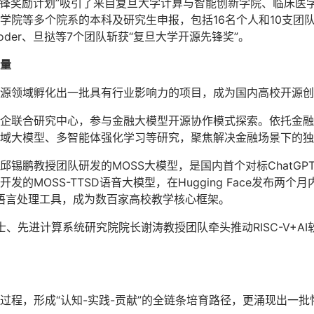
开源先锋奖励计划”吸引了来自复旦大学计算与智能创新学院、临床
学院等多个院系的本科及研究生申报，包括16名个人和10支团
nCoder、旦挞等7个团队斩获“复旦大学开源先锋奖”。
量
源领域孵化出一批具有行业影响力的项目，成为国内高校开源创
企联合研究中心，参与金融大模型开源协作模式探索。依托金融
域大模型、多智能体强化学习等研究，聚焦解决金融场景下的独
邱锡鹏教授团队研发的MOSS大模型，是国内首个对标ChatG
的MOSS-TTSD语音大模型，在Hugging Face发布两
”自然语言处理工具，成为数百家高校教学核心框架。
、先进计算系统研究院院长谢涛教授团队牵头推动RISC-V+AI软件
过程，形成“认知-实践-贡献”的全链条培育路径，更涌现出一