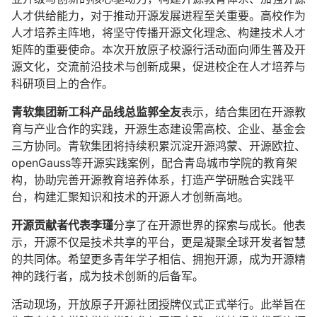
人才供给能力，对于推动开源发展进程至关重要。高校作为
人才培养主阵地，将坚守传播开源文化理念、构建技术人才
矩阵的重要使命。本次开放原子校源行活动面向师生普及开
源文化，交流前沿技术与创新成果，促进校企在人才培养与
科研项目上的合作。
青软集团新工科产品线总监郭全友
表示，结合集团在开源教
育与产业合作的实践，开源生态建设需高校、企业、基金会
三方协同。青软集团将持续积累沉淀开源鸿蒙、开源欧拉、
openGauss等开源实践案例，配合青岛城市学院的教育架
构，协助完善开源教育培养体系，打造产学研融合实践平
台，构建汇聚知识和技术的开源人才创新高地。
开源贡献者代表李瑾
分享了在开源世界的探索与成长。他表
示，开源不仅是技术共享的平台，更是凝聚全球开发者智慧
的共同体。希望更多青年学子相信、拥抱开源，成为开源精
神的践行者，成为技术创新的后备军。
活动现场，开放原子开源社团授牌仪式正式举行。此举旨在