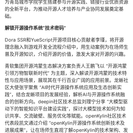
为青岛城市学院学生搭建参与开源实践、链接行业优质资源
的全新平台，为推动开源人才培养与产业协同发展奠定基
础。
解锁开源操作系统“技术密码”
Dora SSR和YueScript开源项目核心贡献者李瑾，将开源
理念融入到游戏开发全流程介绍中，用生动案例为在场师生
普及开源知识，介绍开源的价值，激发大家对开源的兴趣。
青软集团开源鸿蒙生态解决方案负责人王鹏飞以 “开源鸿蒙
引领万物智联新时代” 为主题，深入解读开源鸿蒙的技术特
性与应用场景，展现其在千行百业广阔的应用前景。龙蜥社
区大使张宇聚焦 “AI时代开源操作系统应用及生态创新实
践”，结合龙蜥项目的发展经验，解析AI与开源操作系统融
合的创新方向。deepin社区技术总监刘理宁分享 “大模型驱
动下的智能知识平台建设实践”，探讨大模型技术如何为知
识共享、交流破壁、服务优化等赋能。openKylin社区技术
代表段凯文通过介绍 “openKylin开源操作系统创新技术及
进展成果”，让在场师生直观了解openKylin的技术架构、发