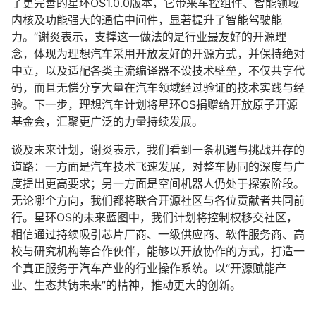
了更完善的星环OS1.0.0版本，它带来车控组件、智能领域
内核及功能强大的通信中间件，显著提升了智能驾驶能
力。”谢炎表示，支撑这一做法的是行业最友好的开源理
念，体现为理想汽车采用开放友好的开源方式，并保持绝对
中立，以及适配各类主流编译器不设技术壁垒，不仅共享代
码，而且无偿分享大量在汽车领域经过验证的技术实践与经
验。下一步，理想汽车计划将星环OS捐赠给开放原子开源
基金会，汇聚更广泛的力量持续发展。
谈及未来计划，谢炎表示，我们看到一条机遇与挑战并存的
道路：一方面是汽车技术飞速发展，对整车协同的深度与广
度提出更高要求；另一方面是空间机器人仍处于探索阶段。
无论哪个方向，我们都将联合开源社区与各位贡献者共同前
行。星环OS的未来蓝图中，我们计划将控制权移交社区，
相信通过持续吸引芯片厂商、一级供应商、软件服务商、高
校与研究机构等合作伙伴，能够以开放协作的方式，打造一
个真正服务于汽车产业的行业操作系统。以“开源赋能产
业、生态共铸未来”的精神，推动更大的创新。