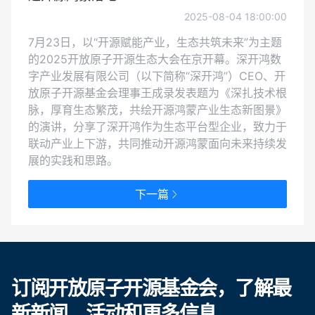
2025-08-04 18:00:00
7月23日，以“开源赋能产业，生态共筑未来”为主题
的2025开放原子开源生态大会在京开幕。深开鸿数
字产业发展有限公司（以下简称“深开鸿”）CEO、开
放原子开源基金会理事王成录发表题为《深扎技术根
脉，厚育生态繁茂，共绘开源鸿蒙产业生态新图景》
的演讲，分享了深开鸿作为生态平台型企业，致力于
联动产业上下游，共同推动开源鸿蒙面向未来持续发
展的实践和思路。
下一篇
订阅开放原子开源基金会，了解最
新新闻、活动和更多信息