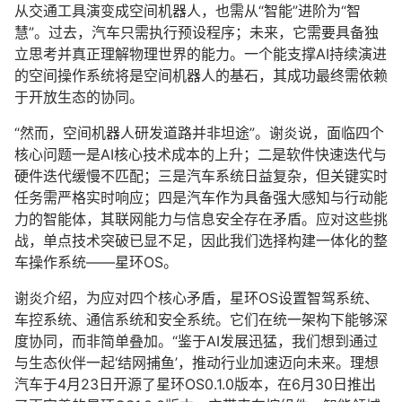
从交通工具演变成空间机器人，也需从“智能”进阶为“智
慧”。过去，汽车只需执行预设程序；未来，它需要具备独
立思考并真正理解物理世界的能力。一个能支撑AI持续演进
的空间操作系统将是空间机器人的基石，其成功最终需依赖
于开放生态的协同。
“然而，空间机器人研发道路并非坦途”。谢炎说，面临四个
核心问题一是AI核心技术成本的上升；二是软件快速迭代与
硬件迭代缓慢不匹配；三是汽车系统日益复杂，但关键实时
任务需严格实时响应；四是汽车作为具备强大感知与行动能
力的智能体，其联网能力与信息安全存在矛盾。应对这些挑
战，单点技术突破已显不足，因此我们选择构建一体化的整
车操作系统——星环OS。
谢炎介绍，为应对四个核心矛盾，星环OS设置智驾系统、
车控系统、通信系统和安全系统。它们在统一架构下能够深
度协同，而非简单叠加。“鉴于AI发展迅猛，我们想到通过
与生态伙伴一起‘结网捕鱼’，推动行业加速迈向未来。理想
汽车于4月23日开源了星环OS0.1.0版本，在6月30日推出