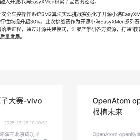
入开源小满EasyXMen积累了宝贵的经验。
”安全车控操作系统SM2算法实现挑战赛强化了开源小满EasyX
性能提升超30%。此次挑战赛作为开源小满EasyXMen系
的落地进程，通过开源共建模式，汇聚产学研各方资源，打通“教
质量发展。
大赛-vivo
OpenAtom 
根植未来
2025-12-26 10:19:52
赛路演在北京成功举
OpenAtom openKy