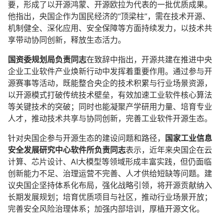
要，形成了以开源鸿蒙、开源欧拉为代表的一批优质成果。
他指出，央国企作为国民经济的“顶梁柱”，需在技术开源、
机制健全、深化应用、安全保障等方面持续发力，以技术共
享带动协同创新，释放生态活力。
国资委规划局负责同志
在致辞中指出，开源共建在推进中央
企业工业软件产业焕新行动中发挥着重要作用。通过参与开
源赛事等活动，既能整合央企的技术积累与行业场景资源，
以开源模式打破传统技术壁垒，有效加速工业软件核心算法
等关键技术的突破；同时也能凝聚产学研用力量、培育专业
人才，推动技术共享与协同创新，完善工业软件开源生态。
针对央国企参与开源生态的建设问题和路径，
国家工业信息
安全发展研究中心软件所负责同志
表示，近年来央国企在云
计算、芯片设计、AI大模型等领域形成丰富实践，但仍面临
创新能力不足、治理运营不完善、人才供给短缺等问题。建
议央国企坚持体系化布局，强化战略引领，将开源贡献纳入
长期发展规划；培育优质项目与社区，推动行业场景开放；
完善安全风险治理体系；加强内部培训，厚植开源文化。