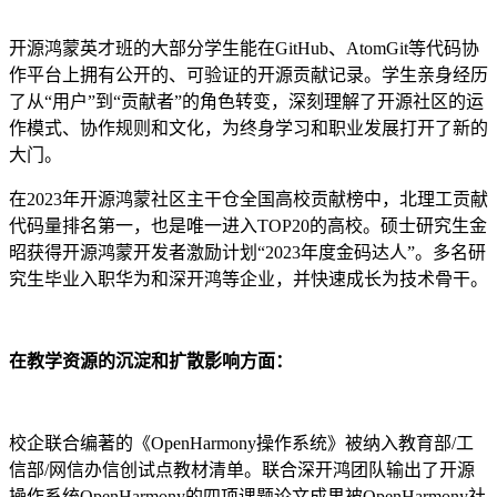
开源鸿蒙英才班的大部分学生能在GitHub、AtomGit等代码协
作平台上拥有公开的、可验证的开源贡献记录。学生亲身经历
了从“用户”到“贡献者”的角色转变，深刻理解了开源社区的运
作模式、协作规则和文化，为终身学习和职业发展打开了新的
大门。
在2023年开源鸿蒙社区主干仓全国高校贡献榜中，北理工贡献
代码量排名第一，也是唯一进入TOP20的高校。硕士研究生金
昭获得开源鸿蒙开发者激励计划“2023年度金码达人”。多名研
究生毕业入职华为和深开鸿等企业，并快速成长为技术骨干。
在教学资源的沉淀和扩散影响方面：
校企联合编著的《OpenHarmony操作系统》被纳入教育部/工
信部/网信办信创试点教材清单。联合深开鸿团队输出了开源
操作系统OpenHarmony的四项课题论文成果被OpenHarmony社